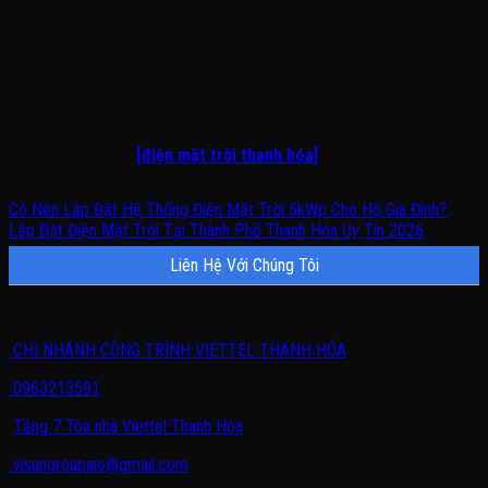
giải pháp
lắp điện mặt trời viettel
trải dài khắp địa bàn tỉnh, chúng
tôi cam kết mang đến những hệ thống đạt tiêu chuẩn kỹ thuật quân
đội, an toàn tuyệt đối trước gió bão và bảo hành hiệu suất lên tới 25
năm.
Để nhận được báo giá minh bạch, không phát sinh chi phí và được
khảo sát hiện trạng mái hoàn toàn miễn phí, quý khách hãy truy cập
ngay chuyên trang
[điện mặt trời thanh hóa]
của Visun.vn để được
hỗ trợ tốt nhất!
Có Nên Lắp Đặt Hệ Thống Điện Mặt Trời 5kWp Cho Hộ Gia Đình?
Lắp Đặt Điện Mặt Trời Tại Thành Phố Thanh Hóa Uy Tín 2026
Liên Hệ Với Chúng Tôi
Quý khách có nhu cầu cần được tư vấn, vui lòng liên hệ với chúng tôi.
CHI NHÁNH CÔNG TRÌNH VIETTEL THANH HÓA
0963213591
Tầng 7 Tòa nhà Viettel Thanh Hóa
visungroupaio@gmail.com