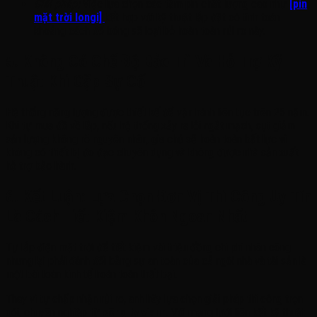
Giải pháp:
Việc lựa chọn các tấm pin chất lượng cao như
[pin
mặt trời longi]
kết hợp với kỹ thuật lắp đặt có tính toán
khoảng cách đổ bóng sẽ loại bỏ hoàn toàn rủi ro này.
5. Không Có Chế Độ Bảo Trì Và Hỗ Trợ Kỹ
Thuật Khi Gặp Sự Cố
Hệ thống năng lượng được thiết kế để vận hành liên tục trên 25 năm.
Khi tự mua đồ về lắp, nếu hệ thống xảy ra lỗi ngắt mạch, sụt giảm
sản lượng không rõ nguyên nhân, gia chủ sẽ hoàn toàn bất lực vì
không có thiết bị đo đạc chuyên dụng và không được nhà sản xuất
hỗ trợ bảo hành.
6. Kết Luận: Lựa Chọn Đơn Vị Thi Công Uy Tín
Là Cách Tiết Kiệm Khôn Ngoan Nhất
Tự lắp điện mặt trời để tiết kiệm vài triệu đồng chi phí nhân công
nhưng lại phải đánh đổi bằng sự an toàn của cả ngôi nhà và tài sản là
một bài toán kinh tế hoàn toàn thất bại.
Thay vì tự chấp nhận rủi ro, anh hãy lựa chọn giải pháp thi công trọn
gói, chuyên nghiệp từ
công ty visun
. Với mạng lưới liên kết kỹ thuật