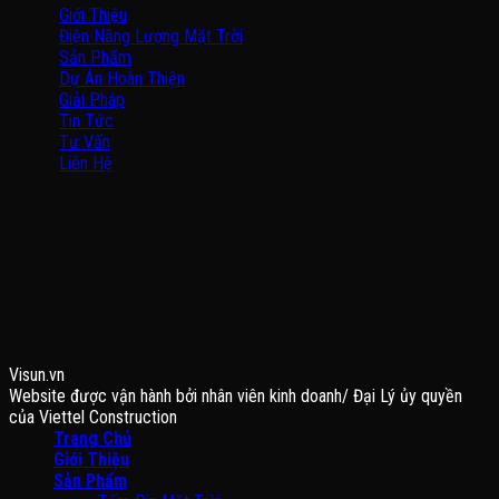
Giới Thiệu
Điện Năng Lượng Mặt Trời
Sản Phẩm
Dự Án Hoàn Thiện
Giải Pháp
Tin Tức
Tư Vấn
Liên Hệ
BẢN ĐỒ
FANPAGE
Visun.vn
Website được vận hành bởi nhân viên kinh doanh/ Đại Lý ủy quyền
của Viettel Construction
Trang Chủ
Giới Thiệu
Sản Phẩm