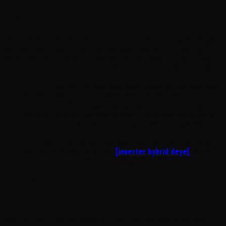
1. Sử Dụng Thiết Bị Lưu Trữ Và Inverter Kém
Chất Lượng
Đây là sai lầm phổ biến nhất của các “phượt thủ công nghệ”. Để giảm
giá thành, nhiều người chọn mua các dòng inverter cỏ, không rõ
nguồn gốc xuất xứ hoặc tự mua các cell pin Lithium cũ về tự đóng
mạch thủ công mà không có hệ thống quản lý pin (BMS) đạt chuẩn.
Hậu quả:
Bộ biến tần kém chất lượng không có tính năng bảo
vệ chống dòng ngược, chống quá tải, rất dễ bị nổ bo mạch khi
thời tiết thay đổi đột ngột. Việc tự đóng pin lưu trữ không
chuẩn kỹ thuật là “quả bom nổ chậm” chực chờ gây ra các tai
nạn hỏa hoạn, chập cháy vô cùng nguy hiểm cho ngôi nhà.
Lời khuyên:
Hãy ưu tiên các dòng máy chính hãng có tên tuổi
lớn trên thị trường, ví dụ như
[inverter hybrid deye]
để đảm
bảo an toàn tuyệt đối cho hệ thống bảo vệ 3 lớp.
2. Thiết Kế Hệ Khung Giàn Lỏng Lẻo, Không
Chịu Được Gió Bão
Khu vực miền Trung nói chung và Thanh Hóa nói riêng là nơi hằng