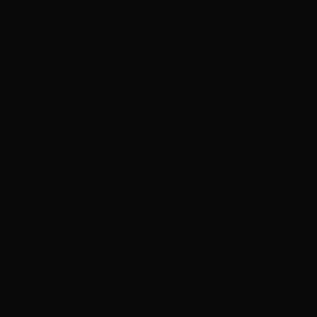
năm phải gánh chịu nhiều đợt áp thấp nhiệt đới và bão lớn với sức gió
giật rất mạnh. Nhiều gia chủ tự lắp đặt thường dùng các thanh sắt
hộp mỏng, hàn xì thủ công và gia cố vào mái nhà bằng đinh vít thông
thường để tiết kiệm tiền khung.
Hậu quả:
Các tấm pin mặt trời có diện tích bề mặt lớn giống
như những cánh buồm đón gió. Nếu khung giàn không được tính
toán tải trọng kỹ kết cấu bốc mái, hệ thống hoàn toàn có thể bị
lật úp, bay mất hoặc làm xé toạc mái tôn của ngôi nhà khi có
giông bão lớn, gây nguy hiểm cho tính mạng của chính gia đình
và hàng xóm xung quanh.
3. Đi Dây Dẫn DC Sai Tiêu Chuẩn Và Thiếu Tủ
Điện Bảo Vệ
Dòng điện một chiều (DC) sinh ra từ các tấm pin mặt trời có đặc tính
hồ quang cực kỳ nguy hiểm và khó dập tắt hơn dòng điện xoay chiều
(AC) gia đình thông thường.
Hậu quả:
Khi tự lắp hệ thống
điện mặt trời giá rẻ
, người dùng
thường tận dụng dây điện dân dụng thông thường thay vì dây