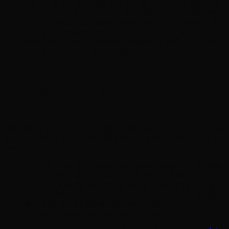
cáp DC chuyên dụng (chống tia UV, chịu nhiệt cao). Theo thời
gian, lớp vỏ cách điện bị mục nát do nắng mưa dẫn đến hiện
tượng phóng điện hồ quang gây cháy nổ mái nhà. Ngoài ra, việc
bỏ qua tủ điện bảo vệ có tích hợp chống sét lan truyền sẽ
khiến toàn bộ inverter và thiết bị điện trong nhà “ra đi” ngay lập
tức nếu có sét đánh vùng lân cận.
4. Lắp Đặt Tấm Pin Sai Góc Nghiêng Và Bị
Hiện Tượng Đổ Bóng
Nhiều người nghĩ đơn giản chỉ cần đặt tấm pin lên mái nhà cố định lại
là xong mà không hề tính toán đến hướng nắng và các vật cản xung
quanh.
Hậu quả:
Việc lắp sai hướng hoặc góc nghiêng quá thấp khiến
bụi bẩn tích tụ không tự trôi khi mưa, làm sụt giảm nghiêm
trọng hiệu suất phát điện. Tai hại hơn, nếu tấm pin bị đổ bóng
bởi một cành cây hay cột anten, cell pin bị che khuất sẽ biến
thành một điện trở tiêu thụ điện, tạo ra điểm nóng cục bộ
(Hot-spot) lâu ngày gây cháy sưng tấm pin.