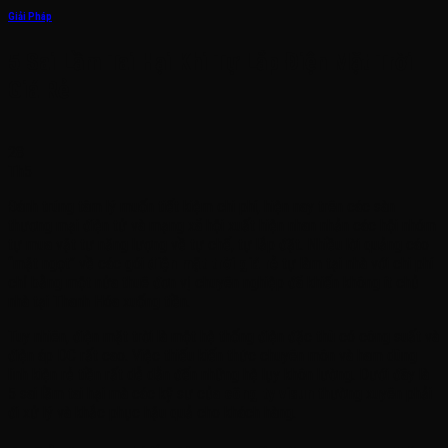
Giải Pháp
5 Sai Lầm Tai Hại Khi Tự Lắp Điện Mặt Trời
Giá Rẻ
28
Th5
Đánh trúng tâm lý muốn tiết kiệm chi phí, hiện nay trên các sàn
thương mại điện tử và mạng xã hội xuất hiện nhan nhản các hội nhóm
tự mua vật tư năng lượng về tự chế, tự lắp đặt. Nhiều lời quảng cáo
“mật ngọt” về các gói
điện mặt trời giá rẻ
tự làm tại nhà với chi phí
chỉ bằng một nửa thuê đơn vị chuyên nghiệp đã khiến không ít chủ
nhà tại Thanh Hóa xuống tiền.
Tuy nhiên, điện mặt trời là một hệ thống điện đặc thù có công suất và
điện áp DC rất cao. Việc thiếu kiến thức chuyên môn và ham dùng
linh kiện rẻ tiền rất dễ dẫn đến những hệ lụy khôn lường. Dưới đây là
5 sai lầm tai hại mà các kỹ sư của
công ty visun
thường xuyên phải
đi xử lý và khắc phục hậu quả cho khách hàng.