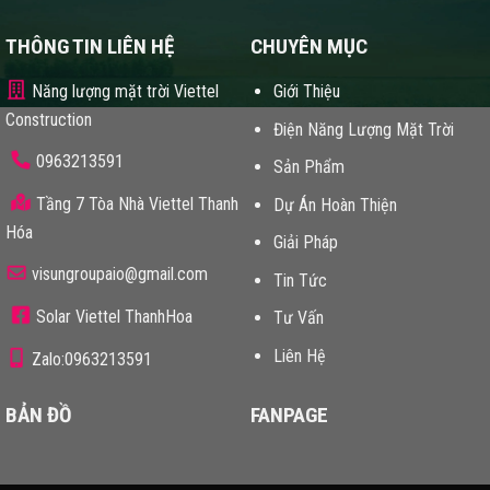
THÔNG TIN LIÊN HỆ
CHUYÊN MỤC
Năng lượng mặt trời Viettel
Giới Thiệu
Construction
Điện Năng Lượng Mặt Trời
0963213591
Sản Phẩm
Tầng 7 Tòa Nhà Viettel Thanh
Dự Án Hoàn Thiện
Hóa
Giải Pháp
visungroupaio@gmail.com
Tin Tức
Solar Viettel ThanhHoa
Tư Vấn
Liên Hệ
Zalo:0963213591
BẢN ĐỒ
FANPAGE