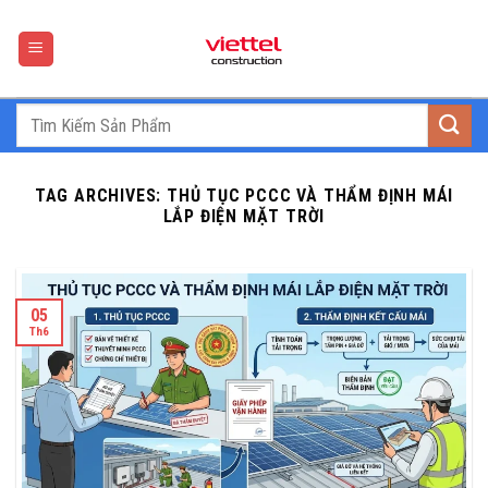
Skip
to
content
TAG ARCHIVES:
THỦ TỤC PCCC VÀ THẨM ĐỊNH MÁI
LẮP ĐIỆN MẶT TRỜI
05
Th6