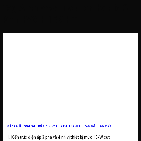
Tag Archives:
Inverter Hybrid 3
Pha HYX-H15K-HT
Đánh Giá Inverter Hybrid 3 Pha HYX-H15K-HT Trọn Gói Cao Cấp
1. Kiến trúc điện áp 3 pha và định vị thiết bị mức 15kW cực