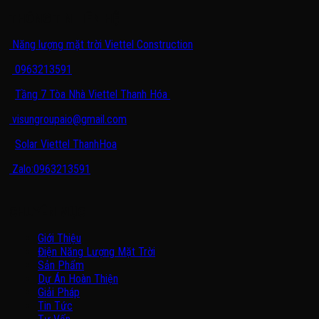
THÔNG TIN LIÊN HỆ
Năng lượng mặt trời Viettel Construction
0963213591
Tầng 7 Tòa Nhà Viettel Thanh Hóa
visungroupaio@gmail.com
Solar Viettel ThanhHoa
Zalo:0963213591
CHUYÊN MỤC
Giới Thiệu
Điện Năng Lượng Mặt Trời
Sản Phẩm
Dự Án Hoàn Thiện
Giải Pháp
Tin Tức