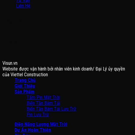
Tư Vấn
Liên Hệ
BẢN ĐỒ
FANPAGE
Visun.vn
Website được vận hành bởi nhân viên kinh doanh/ Đại Lý ủy quyền
của Viettel Construction
Trang Chủ
Giới Thiệu
Sản Phẩm
Tấm Pin Mặt Trời
Biến Tần Bám Tải
Biến Tần Bám Tải Lưu Trữ
Pin Lưu Trữ
Điện Năng Lượng Mặt Trời
Dự Án Hoàn Thiện