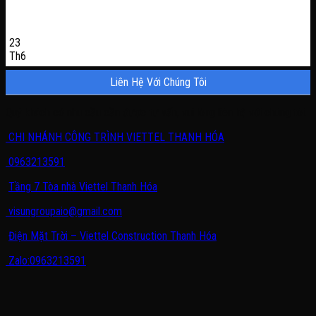
23
Th6
Liên Hệ Với Chúng Tôi
Quý khách có nhu cầu cần được tư vấn, vui lòng liên hệ với chúng tôi.
CHI NHÁNH CÔNG TRÌNH VIETTEL THANH HÓA
0963213591
Tầng 7 Tòa nhà Viettel Thanh Hóa
visungroupaio@gmail.com
Điện Mặt Trời – Viettel Construction Thanh Hóa
Zalo:0963213591