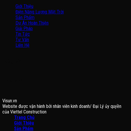
Giới Thiệu
Điện Năng Lượng Mặt Trời
Sản Phẩm
Dự Án Hoàn Thiện
Giải Pháp
Tin Tức
Tư Vấn
Liên Hệ
BẢN ĐỒ
FANPAGE
Visun.vn
Website được vận hành bởi nhân viên kinh doanh/ Đại Lý ủy quyền
của Viettel Construction
Trang Chủ
Giới Thiệu
Sản Phẩm