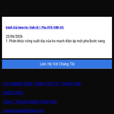
Tag Archives:
HYX-H8K-HS
Đánh Giá Inverter Hybrid 1 Pha HYX-H8K-HS
22/06/2026
1. Phân khúc công suất đại của bo mạch điện áp một pha Bước sang
Liên Hệ Với Chúng Tôi
Quý khách có nhu cầu cần được tư vấn, vui lòng liên hệ với chúng tôi.
CHI NHÁNH CÔNG TRÌNH VIETTEL THANH HÓA
0963213591
Tầng 7 Tòa nhà Viettel Thanh Hóa
visungroupaio@gmail.com