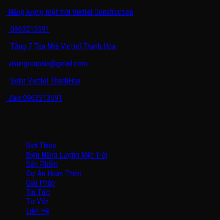
Năng lượng mặt trời Viettel Construction
0963213591
Tầng 7 Tòa Nhà Viettel Thanh Hóa
visungroupaio@gmail.com
Solar Viettel ThanhHoa
Zalo:0963213591
CHUYÊN MỤC
Giới Thiệu
Điện Năng Lượng Mặt Trời
Sản Phẩm
Dự Án Hoàn Thiện
Giải Pháp
Tin Tức
Tư Vấn
Liên Hệ