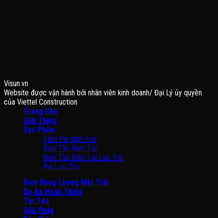
BẢN ĐỒ
FANPAGE
Visun.vn
Website được vận hành bởi nhân viên kinh doanh/ Đại Lý ủy quyền
của Viettel Construction
Trang Chủ
Giới Thiệu
Sản Phẩm
Tấm Pin Mặt Trời
Biến Tần Bám Tải
Biến Tần Bám Tải Lưu Trữ
Pin Lưu Trữ
Điện Năng Lượng Mặt Trời
Dự Án Hoàn Thiện
Tin Tức
Giải Pháp