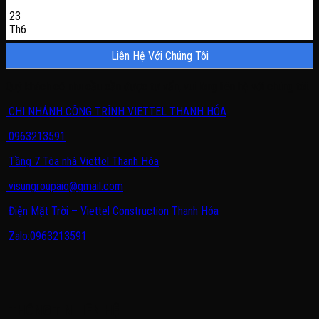
23
Th6
Liên Hệ Với Chúng Tôi
Quý khách có nhu cầu cần được tư vấn, vui lòng liên hệ với chúng tôi.
CHI NHÁNH CÔNG TRÌNH VIETTEL THANH HÓA
0963213591
Tầng 7 Tòa nhà Viettel Thanh Hóa
visungroupaio@gmail.com
Điện Mặt Trời – Viettel Construction Thanh Hóa
Zalo:0963213591
THÔNG TIN LIÊN HỆ