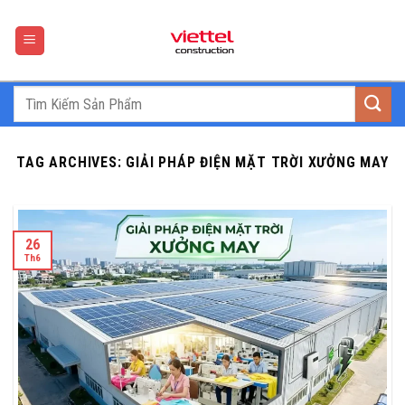
Skip
to
content
TAG ARCHIVES:
GIẢI PHÁP ĐIỆN MẶT TRỜI XƯỞNG MAY
26
Th6