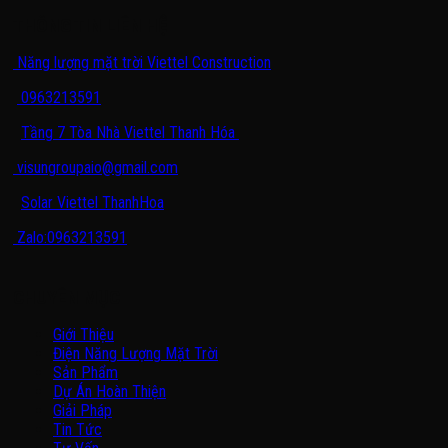
THÔNG TIN LIÊN HỆ
Năng lượng mặt trời Viettel Construction
0963213591
Tầng 7 Tòa Nhà Viettel Thanh Hóa
visungroupaio@gmail.com
Solar Viettel ThanhHoa
Zalo:0963213591
CHUYÊN MỤC
Giới Thiệu
Điện Năng Lượng Mặt Trời
Sản Phẩm
Dự Án Hoàn Thiện
Giải Pháp
Tin Tức