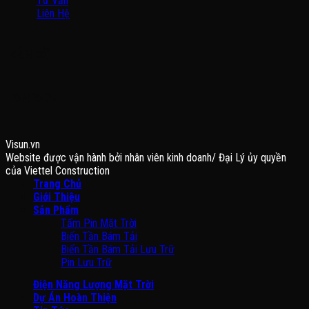
Tư Vấn
Liên Hệ
BẢN ĐỒ
FANPAGE
Visun.vn
Website được vận hành bởi nhân viên kinh doanh/ Đại Lý ủy quyền
của Viettel Construction
Trang Chủ
Giới Thiệu
Sản Phẩm
Tấm Pin Mặt Trời
Biến Tần Bám Tải
Biến Tần Bám Tải Lưu Trữ
Pin Lưu Trữ
Điện Năng Lượng Mặt Trời
Dự Án Hoàn Thiện