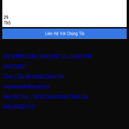
29
Th5
Liên Hệ Với Chúng Tôi
Quý khách có nhu cầu cần được tư vấn, vui lòng liên hệ với chúng tôi.
CHI NHÁNH CÔNG TRÌNH VIETTEL THANH HÓA
0963213591
Tầng 7 Tòa nhà Viettel Thanh Hóa
visungroupaio@gmail.com
Điện Mặt Trời – Viettel Construction Thanh Hóa
Zalo:0963213591