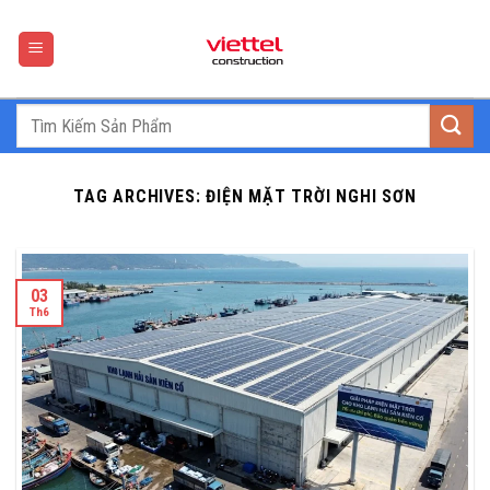
Skip
to
content
TAG ARCHIVES:
ĐIỆN MẶT TRỜI NGHI SƠN
03
Th6