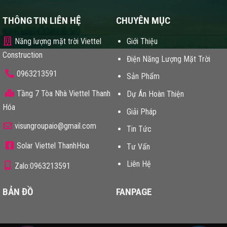
THÔNG TIN LIÊN HỆ
CHUYÊN MỤC
Năng lượng mặt trời Viettel
Giới Thiệu
Construction
Điện Năng Lượng Mặt Trời
0963213591
Sản Phẩm
Tầng 7 Tòa Nhà Viettel Thanh
Dự Án Hoàn Thiện
Hóa
Giải Pháp
visungroupaio@gmail.com
Tin Tức
Solar Viettel ThanhHoa
Tư Vấn
Liên Hệ
Zalo:0963213591
BẢN ĐỒ
FANPAGE