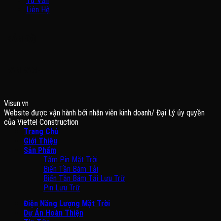
Tư Vấn
Liên Hệ
BẢN ĐỒ
FANPAGE
Visun.vn
Website được vận hành bởi nhân viên kinh doanh/ Đại Lý ủy quyền
của Viettel Construction
Trang Chủ
Giới Thiệu
Sản Phẩm
Tấm Pin Mặt Trời
Biến Tần Bám Tải
Biến Tần Bám Tải Lưu Trữ
Pin Lưu Trữ
Điện Năng Lượng Mặt Trời
Dự Án Hoàn Thiện