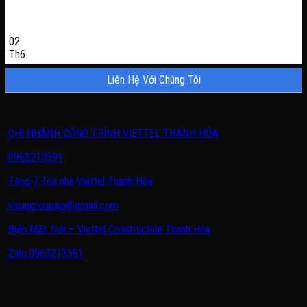
02
Th6
Liên Hệ Với Chúng Tôi
Quý khách có nhu cầu cần được tư vấn, vui lòng liên hệ với chúng tôi.
CHI NHÁNH CÔNG TRÌNH VIETTEL THANH HÓA
0963213591
Tầng 7 Tòa nhà Viettel Thanh Hóa
visungroupaio@gmail.com
Điện Mặt Trời – Viettel Construction Thanh Hóa
Zalo:0963213591