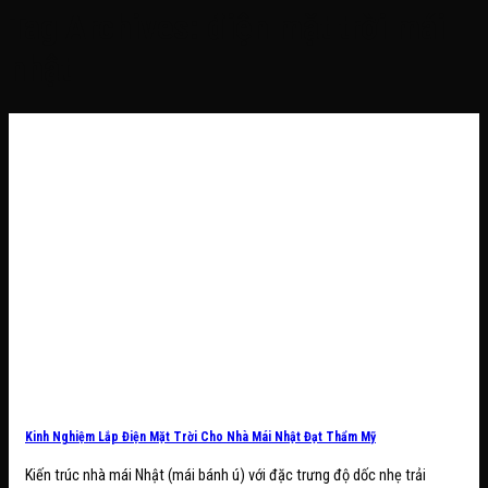
Tag Archives:
điện mặt trời mái
nhật
Kinh Nghiệm Lắp Điện Mặt Trời Cho Nhà Mái Nhật Đạt Thẩm Mỹ
Kiến trúc nhà mái Nhật (mái bánh ú) với đặc trưng độ dốc nhẹ trải