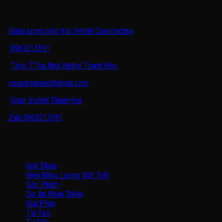
THÔNG TIN LIÊN HỆ
Năng lượng mặt trời Viettel Construction
0963213591
Tầng 7 Tòa Nhà Viettel Thanh Hóa
visungroupaio@gmail.com
Solar Viettel ThanhHoa
Zalo:0963213591
CHUYÊN MỤC
Giới Thiệu
Điện Năng Lượng Mặt Trời
Sản Phẩm
Dự Án Hoàn Thiện
Giải Pháp
Tin Tức