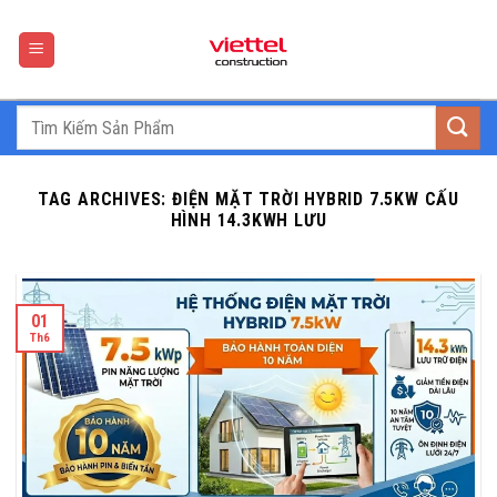
Skip
to
content
TAG ARCHIVES:
ĐIỆN MẶT TRỜI HYBRID 7.5KW CẤU
HÌNH 14.3KWH LƯU
01
Th6