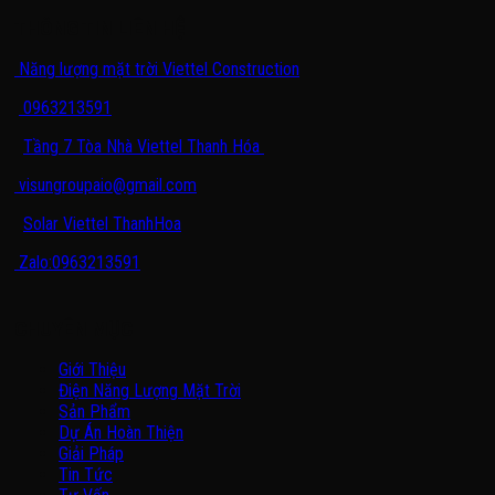
THÔNG TIN LIÊN HỆ
Năng lượng mặt trời Viettel Construction
0963213591
Tầng 7 Tòa Nhà Viettel Thanh Hóa
visungroupaio@gmail.com
Solar Viettel ThanhHoa
Zalo:0963213591
CHUYÊN MỤC
Giới Thiệu
Điện Năng Lượng Mặt Trời
Sản Phẩm
Dự Án Hoàn Thiện
Giải Pháp
Tin Tức