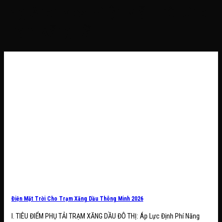
Tag Archives:
Điện Mặt Trời Cho
Trạm Xăng Dầu
Điện Mặt Trời Cho Trạm Xăng Dầu Thông Minh 2026
I. TIÊU ĐIỂM PHỤ TẢI TRẠM XĂNG DẦU ĐÔ THỊ: Áp Lực Định Phí Năng