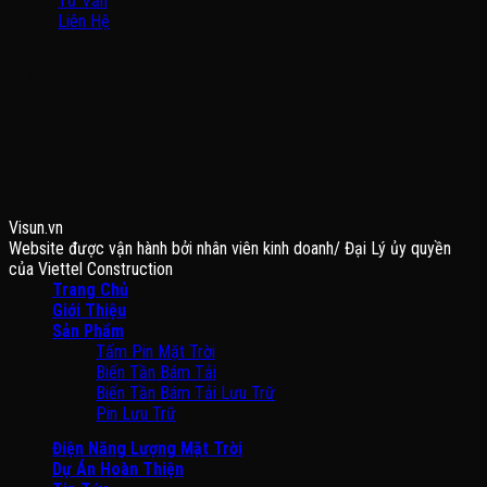
Tư Vấn
Liên Hệ
BẢN ĐỒ
FANPAGE
Visun.vn
Website được vận hành bởi nhân viên kinh doanh/ Đại Lý ủy quyền
của Viettel Construction
Trang Chủ
Giới Thiệu
Sản Phẩm
Tấm Pin Mặt Trời
Biến Tần Bám Tải
Biến Tần Bám Tải Lưu Trữ
Pin Lưu Trữ
Điện Năng Lượng Mặt Trời
Dự Án Hoàn Thiện