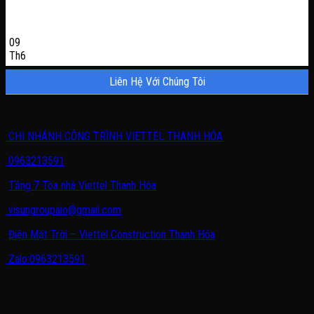
09
Th6
Liên Hệ Với Chúng Tôi
Quý khách có nhu cầu cần được tư vấn, vui lòng liên hệ với chúng tôi.
CHI NHÁNH CÔNG TRÌNH VIETTEL THANH HÓA
0963213591
Tầng 7 Tòa nhà Viettel Thanh Hóa
visungroupaio@gmail.com
Điện Mặt Trời – Viettel Construction Thanh Hóa
Zalo:0963213591