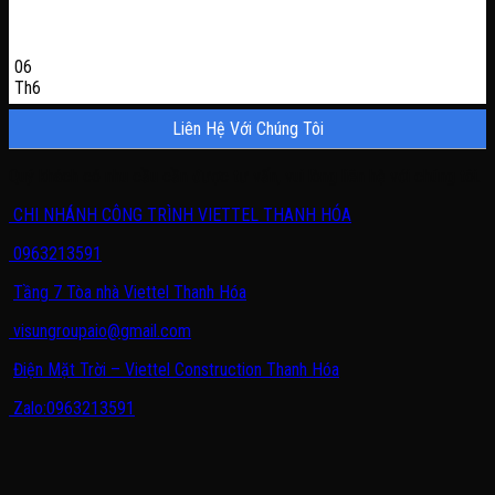
06
Th6
Liên Hệ Với Chúng Tôi
Quý khách có nhu cầu cần được tư vấn, vui lòng liên hệ với chúng tôi.
CHI NHÁNH CÔNG TRÌNH VIETTEL THANH HÓA
0963213591
Tầng 7 Tòa nhà Viettel Thanh Hóa
visungroupaio@gmail.com
Điện Mặt Trời – Viettel Construction Thanh Hóa
Zalo:0963213591