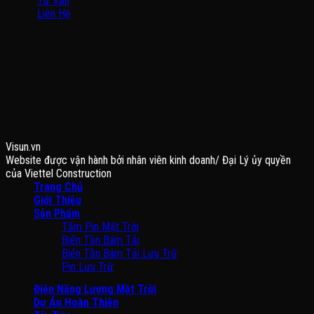
Tư Vấn
Liên Hệ
BẢN ĐỒ
FANPAGE
Visun.vn
Website được vận hành bởi nhân viên kinh doanh/ Đại Lý ủy quyền
của Viettel Construction
Trang Chủ
Giới Thiệu
Sản Phẩm
Tấm Pin Mặt Trời
Biến Tần Bám Tải
Biến Tần Bám Tải Lưu Trữ
Pin Lưu Trữ
Điện Năng Lượng Mặt Trời
Dự Án Hoàn Thiện