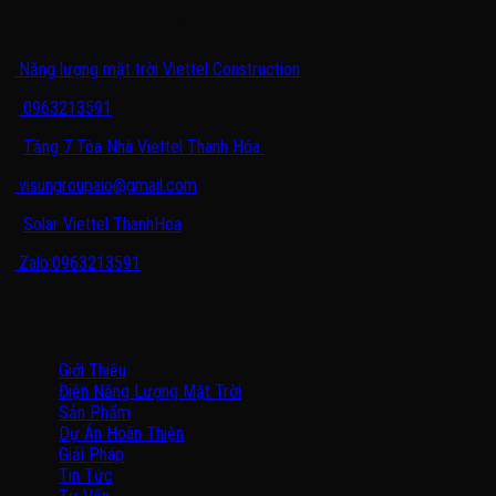
THÔNG TIN LIÊN HỆ
Năng lượng mặt trời Viettel Construction
0963213591
Tầng 7 Tòa Nhà Viettel Thanh Hóa
visungroupaio@gmail.com
Solar Viettel ThanhHoa
Zalo:0963213591
CHUYÊN MỤC
Giới Thiệu
Điện Năng Lượng Mặt Trời
Sản Phẩm
Dự Án Hoàn Thiện
Giải Pháp
Tin Tức