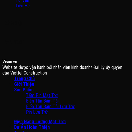
Tư Vấn
Liên Hệ
BẢN ĐỒ
FANPAGE
Visun.vn
Website được vận hành bởi nhân viên kinh doanh/ Đại Lý ủy quyền
của Viettel Construction
Trang Chủ
Giới Thiệu
Sản Phẩm
Tấm Pin Mặt Trời
Biến Tần Bám Tải
Biến Tần Bám Tải Lưu Trữ
Pin Lưu Trữ
Điện Năng Lượng Mặt Trời
Dự Án Hoàn Thiện