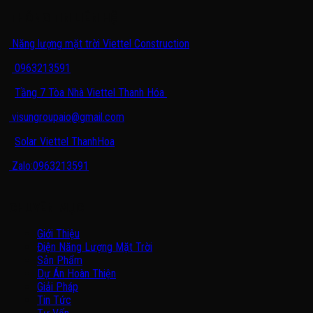
THÔNG TIN LIÊN HỆ
Năng lượng mặt trời Viettel Construction
0963213591
Tầng 7 Tòa Nhà Viettel Thanh Hóa
visungroupaio@gmail.com
Solar Viettel ThanhHoa
Zalo:0963213591
CHUYÊN MỤC
Giới Thiệu
Điện Năng Lượng Mặt Trời
Sản Phẩm
Dự Án Hoàn Thiện
Giải Pháp
Tin Tức