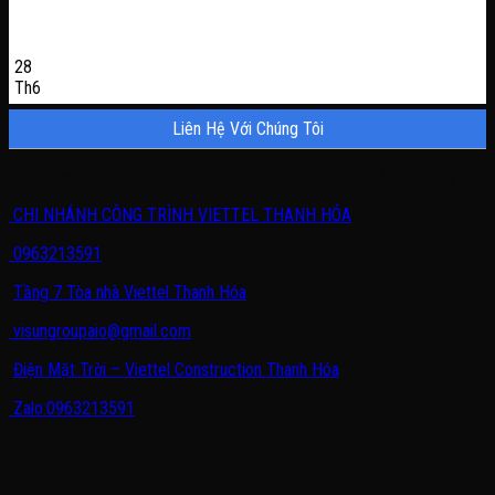
28
Th6
Liên Hệ Với Chúng Tôi
Quý khách có nhu cầu cần được tư vấn, vui lòng liên hệ với chúng tôi.
CHI NHÁNH CÔNG TRÌNH VIETTEL THANH HÓA
0963213591
Tầng 7 Tòa nhà Viettel Thanh Hóa
visungroupaio@gmail.com
Điện Mặt Trời – Viettel Construction Thanh Hóa
Zalo:0963213591