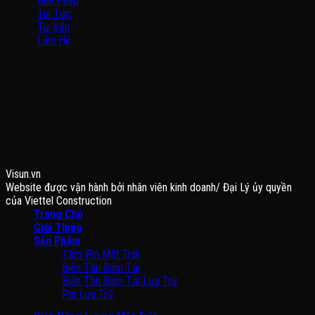
Giải Pháp
Tin Tức
Tư Vấn
Liên Hệ
BẢN ĐỒ
FANPAGE
Visun.vn
Website được vận hành bởi nhân viên kinh doanh/ Đại Lý ủy quyền
của Viettel Construction
Trang Chủ
Giới Thiệu
Sản Phẩm
Tấm Pin Mặt Trời
Biến Tần Bám Tải
Biến Tần Bám Tải Lưu Trữ
Pin Lưu Trữ