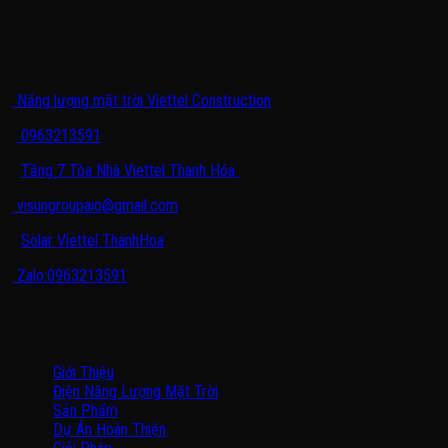
THÔNG TIN LIÊN HỆ
Năng lượng mặt trời Viettel Construction
0963213591
Tầng 7 Tòa Nhà Viettel Thanh Hóa
visungroupaio@gmail.com
Solar Viettel ThanhHoa
Zalo:0963213591
CHUYÊN MỤC
Giới Thiệu
Điện Năng Lượng Mặt Trời
Sản Phẩm
Dự Án Hoàn Thiện