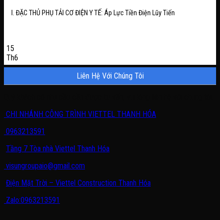
I. ĐẶC THỦ PHỤ TẢI CƠ ĐIỆN Y TẾ: Áp Lực Tiền Điện Lũy Tiến
15
Th6
Liên Hệ Với Chúng Tôi
Quý khách có nhu cầu cần được tư vấn, vui lòng liên hệ với chúng tôi.
CHI NHÁNH CÔNG TRÌNH VIETTEL THANH HÓA
0963213591
Tầng 7 Tòa nhà Viettel Thanh Hóa
visungroupaio@gmail.com
Điện Mặt Trời – Viettel Construction Thanh Hóa
Zalo:0963213591