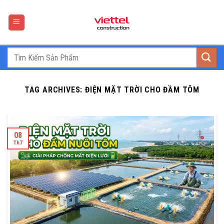
Skip
to
content
TAG ARCHIVES:
ĐIỆN MẶT TRỜI CHO ĐẦM TÔM
08
Th7