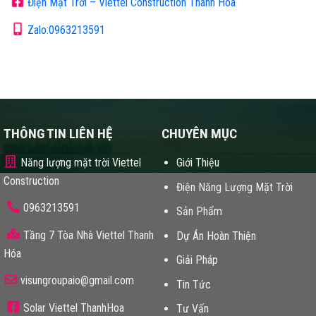
Điện Mặt Trời – Viettel Construction Thanh Hóa
Zalo:0963213591
THÔNG TIN LIÊN HỆ
CHUYÊN MỤC
Năng lượng mặt trời Viettel
Giới Thiệu
Construction
Điện Năng Lượng Mặt Trời
0963213591
Sản Phẩm
Tầng 7 Tòa Nhà Viettel Thanh
Dự Án Hoàn Thiện
Hóa
Giải Pháp
visungroupaio@gmail.com
Tin Tức
Solar Viettel ThanhHoa
Tư Vấn