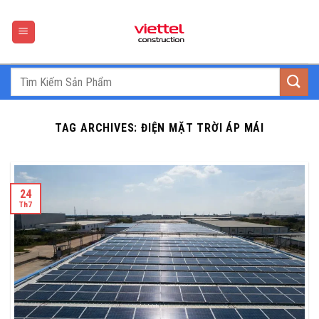
Skip
to
content
TAG ARCHIVES:
ĐIỆN MẶT TRỜI ÁP MÁI
24
Th7