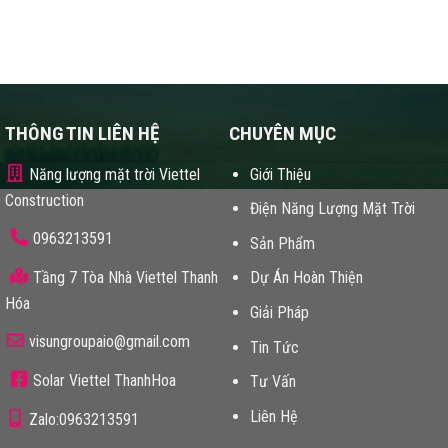
THÔNG TIN LIÊN HỆ
CHUYÊN MỤC
Năng lượng mặt trời Viettel
Giới Thiệu
Construction
Điện Năng Lượng Mặt Trời
0963213591
Sản Phẩm
Tầng 7 Tòa Nhà Viettel Thanh
Dự Án Hoàn Thiện
Hóa
Giải Pháp
visungroupaio@gmail.com
Tin Tức
Solar Viettel ThanhHoa
Tư Vấn
Liên Hệ
Zalo:0963213591