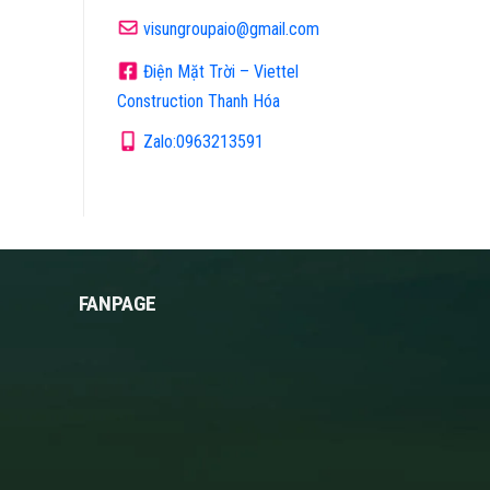
visungroupaio@gmail.com
Điện Mặt Trời – Viettel
Construction Thanh Hóa
Zalo:0963213591
FANPAGE