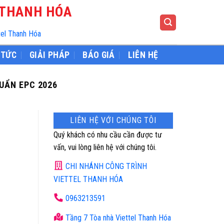
 THANH HÓA
tel Thanh Hóa
 TỨC
GIẢI PHÁP
BÁO GIÁ
LIÊN HỆ
UẨN EPC 2026
LIÊN HỆ VỚI CHÚNG TÔI
Quý khách có nhu cầu cần được tư
vấn, vui lòng liên hệ với chúng tôi.
CHI NHÁNH CÔNG TRÌNH
VIETTEL THANH HÓA
0963213591
Tầng 7 Tòa nhà Viettel Thanh Hóa