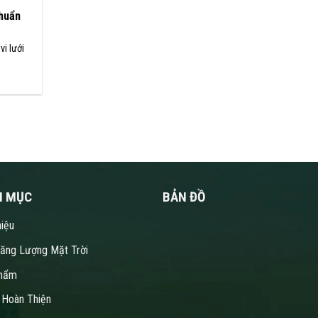
huẩn
vi lưới
N MỤC
BẢN ĐỒ
hiệu
Năng Lượng Mặt Trời
hẩm
 Hoàn Thiện