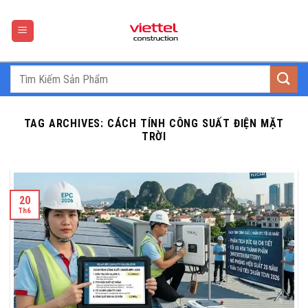
Skip
to
content
TAG ARCHIVES:
CÁCH TÍNH CÔNG SUẤT ĐIỆN MẶT
TRỜI
20
Th6