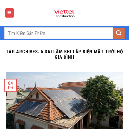
Skip
to
content
TAG ARCHIVES:
5 SAI LẦM KHI LẮP ĐIỆN MẶT TRỜI HỘ
GIA ĐÌNH
04
Th6