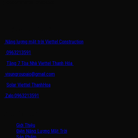
[woocommerce_checkout]
THÔNG TIN LIÊN HỆ
Năng lượng mặt trời Viettel Construction
0963213591
Tầng 7 Tòa Nhà Viettel Thanh Hóa
visungroupaio@gmail.com
Solar Viettel ThanhHoa
Zalo:0963213591
CHUYÊN MỤC
Giới Thiệu
Điện Năng Lượng Mặt Trời
Sản Phẩm