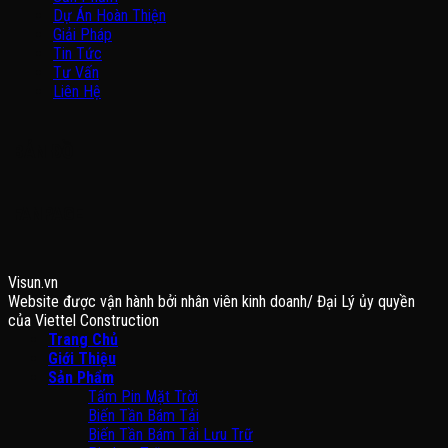
Dự Án Hoàn Thiện
Giải Pháp
Tin Tức
Tư Vấn
Liên Hệ
BẢN ĐỒ
FANPAGE
Visun.vn
Website được vận hành bởi nhân viên kinh doanh/ Đại Lý ủy quyền
của Viettel Construction
Trang Chủ
Giới Thiệu
Sản Phẩm
Tấm Pin Mặt Trời
Biến Tần Bám Tải
Biến Tần Bám Tải Lưu Trữ